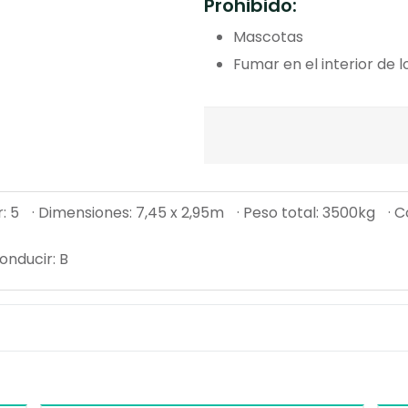
Prohibido:
Mascotas
Fumar en el interior de l
: 5
· Dimensiones: 7,45 x 2,95m
· Peso total: 3500kg
· 
onducir: B