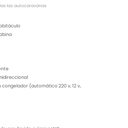
das las autocaravanas
abitáculo
abina
ente
nidireccional
n congelador (automático 220 v, 12 v,