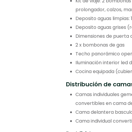
Kit de viaje: 2 bombonas
prolongador, calzos, man
Deposito aguas limpias: 10
Deposito aguas grises (re
Dimensiones de puerta d
2 x bombonas de gas
Techo panorámico open
Iluminación interior led
Cocina equipada (cubierto
Distribución de cama
Camas individuales geme
convertibles en cama d
Cama delantera basculan
Cama individual converti