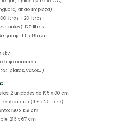
 de gas, liquido químico WC,
guera, kit de limpieza)
0 litros + 20 litros
siduales): 120 litros
e garaje: 115 x 85 cm
 sky
 de bajo consumo
s, platos, vasos...)
s:
las: 2 unidades de 195 x 80 cm
e matrimonio (195 x 200 cm)
te: 190 x 128 cm
ble: 216 x 67 cm