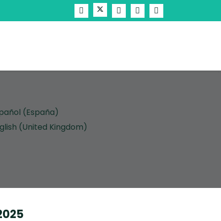
cione su idioma
2025