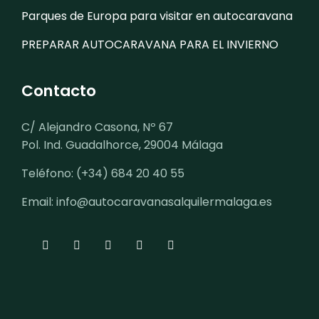
Parques de Europa para visitar en autocaravana
PREPARAR AUTOCARAVANA PARA EL INVIERNO
Contacto
C/ Alejandro Casona, Nº 67
Pol. Ind. Guadalhorce, 29004 Málaga
Teléfono: (+34) 684 20 40 55
Email: info@autocaravanasalquilermalaga.es
fab
fab
fab
fab
Item
fa-
fa-
fa-
fa-
5
facebook-
twitter
youtube
square-
f
instagram