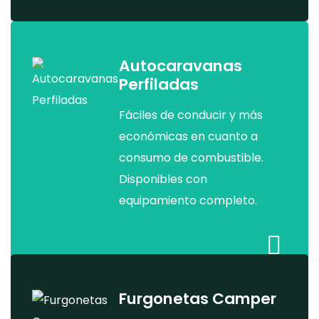
autoc
Capuc
Autocaravanas
Perfiladas
Fáciles de conducir y más
económicas en cuanto a
consumo de combustible.
Disponibles con
equipamiento completo.
Alquile
de
autoc
Furgonetas Camper
Perfil