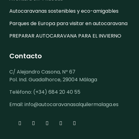
Autocaravanas sostenibles y eco-amigables
Parques de Europa para visitar en autocaravana
PREPARAR AUTOCARAVANA PARA EL INVIERNO
Contacto
C/ Alejandro Casona, Nº 67
Pol. Ind. Guadalhorce, 29004 Málaga
Teléfono: (+34) 684 20 40 55
Email: info@autocaravanasalquilermalaga.es
fab
fab
fab
fab
Item
fa-
fa-
fa-
fa-
5
facebook-
twitter
youtube
square-